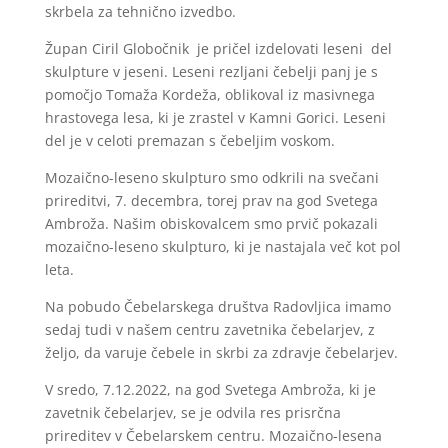
skrbela za tehnično izvedbo.
Župan Ciril Globočnik je pričel izdelovati leseni del
skulpture v jeseni. Leseni rezljani čebelji panj je s
pomočjo Tomaža Kordeža, oblikoval iz masivnega
hrastovega lesa, ki je zrastel v Kamni Gorici. Leseni
del je v celoti premazan s čebeljim voskom.
Mozaično-leseno skulpturo smo odkrili na svečani
prireditvi, 7. decembra, torej prav na god Svetega
Ambroža. Našim obiskovalcem smo prvič pokazali
mozaično-leseno skulpturo, ki je nastajala več kot pol
leta.
Na pobudo Čebelarskega društva Radovljica imamo
sedaj tudi v našem centru zavetnika čebelarjev, z
željo, da varuje čebele in skrbi za zdravje čebelarjev.
V sredo, 7.12.2022, na god Svetega Ambroža, ki je
zavetnik čebelarjev, se je odvila res prisrčna
prireditev v Čebelarskem centru. Mozaično-lesena