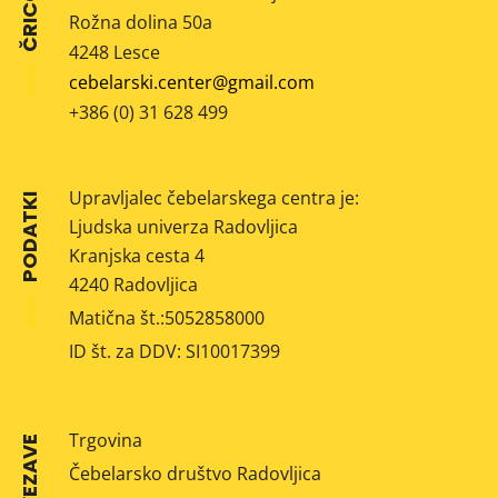
ČRICG
Rožna dolina 50a
4248 Lesce
cebelarski.center@gmail.com
+386 (0) 31 628 499
Upravljalec čebelarskega centra je:
PODATKI
Ljudska univerza Radovljica
Kranjska cesta 4
4240 Radovljica
Matična št.:5052858000
ID št. za DDV: SI10017399
Trgovina
POVEZAVE
Čebelarsko društvo Radovljica