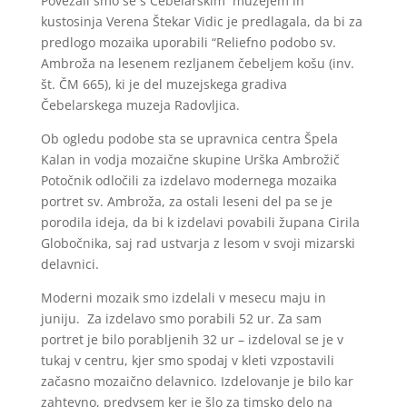
Povezali smo se s Čebelarskim muzejem in
kustosinja Verena Štekar Vidic je predlagala, da bi za
predlogo mozaika uporabili “Reliefno podobo sv.
Ambroža na lesenem rezljanem čebeljem košu (inv.
št. ČM 665), ki je del muzejskega gradiva
Čebelarskega muzeja Radovljica.
Ob ogledu podobe sta se upravnica centra Špela
Kalan in vodja mozaične skupine Urška Ambrožič
Potočnik odločili za izdelavo modernega mozaika
portret sv. Ambroža, za ostali leseni del pa se je
porodila ideja, da bi k izdelavi povabili župana Cirila
Globočnika, saj rad ustvarja z lesom v svoji mizarski
delavnici.
Moderni mozaik smo izdelali v mesecu maju in
juniju. Za izdelavo smo porabili 52 ur. Za sam
portret je bilo porabljenih 32 ur – izdeloval se je v
tukaj v centru, kjer smo spodaj v kleti vzpostavili
začasno mozaično delavnico. Izdelovanje je bilo kar
zahtevno, predvsem ker je šlo za timsko delo na