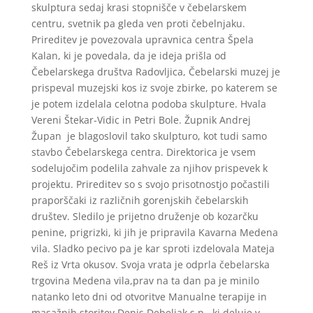
skulptura sedaj krasi stopnišče v čebelarskem
centru, svetnik pa gleda ven proti čebelnjaku.
Prireditev je povezovala upravnica centra Špela
Kalan, ki je povedala, da je ideja prišla od
Čebelarskega društva Radovljica, Čebelarski muzej je
prispeval muzejski kos iz svoje zbirke, po katerem se
je potem izdelala celotna podoba skulpture. Hvala
Vereni Štekar-Vidic in Petri Bole. Župnik Andrej
Župan je blagoslovil tako skulpturo, kot tudi samo
stavbo Čebelarskega centra. Direktorica je vsem
sodelujočim podelila zahvale za njihov prispevek k
projektu. Prireditev so s svojo prisotnostjo počastili
praporščaki iz različnih gorenjskih čebelarskih
društev. Sledilo je prijetno druženje ob kozarčku
penine, prigrizki, ki jih je pripravila Kavarna Medena
vila. Sladko pecivo pa je kar sproti izdelovala Mateja
Reš iz Vrta okusov. Svoja vrata je odprla čebelarska
trgovina Medena vila,prav na ta dan pa je minilo
natanko leto dni od otvoritve Manualne terapije in
masažnih storitev Denis Debeljak s.p., ki deluje v