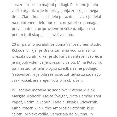
sorazmerno zelo majhni podlagi. Potrebno je bilo
veliko organizacije in prilagajanja znotraj samega
tima. Člani tima, so si delo porazdelili, vsak je delal
na določenem delu portreta, nekateri so pomagali
pri vseh delih, pripravljene koščke ozadja pa so
potem tudi skupaj sestavili v celoto.
20 ur pa smo porabili še doma v mozaičnem studiu
Rokodel`c , kjer je Urška sama na vodno mašino
izrezala ovratnik, ker je šlo kar za zahteven vzorec in
je najbolj viden če je izrezan v celoti. Miha Potočnik
pa naštudiral tehnologijo izvedbe same podlago
(satovnice), ki je bila resnično zahtevna za izdelavo,
vsak košček je narejen ročno in obrušen.
Pri izdelavi mozaika so sodelovali: Vesna Misjak,
Margita Mohorič, Mojca Švajger, Zlata Demšar Toni
Papež, Radmila Lapuh, Tadeja Bizjak Hudovernik,
Miha Potočnik in Urška Ambrožič Potočnik, ki je
celotni projekt vodila, usmerjala delo v timu in