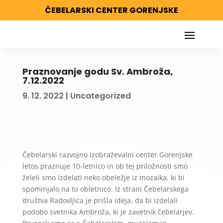
ČEBELARSKI CENTER GORENJSKE
Praznovanje godu Sv. Ambroža,
7.12.2022
9. 12. 2022
|
Uncategorized
Čebelarski razvojno izobraževalni center Gorenjske
letos praznuje 10-letnico in ob tej priložnosti smo
želeli smo izdelati neko obeležje iz mozaika, ki bi
spominjalo na to obletnico. Iz strani Čebelarskega
društva Radovljica je prišla ideja, da bi izdelali
podobo svetnika Ambroža, ki je zavetnik čebelarjev.