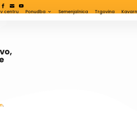
|



 v centru
Ponudba
Semenjalnica
Trgovina
Kavar
vo,
e
om
.