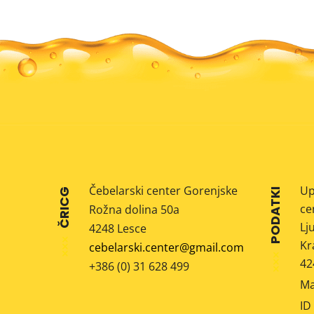
Čebelarski center Gorenjske
Up
ČRICG
PODATKI
ce
Rožna dolina 50a
Lj
4248 Lesce
Kr
cebelarski.center@gmail.com
42
+386 (0) 31 628 499
Ma
ID