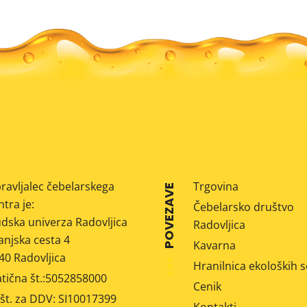
ravljalec čebelarskega
Trgovina
POVEZAVE
ntra je:
Čebelarsko društvo
udska univerza Radovljica
Radovljica
anjska cesta 4
Kavarna
40 Radovljica
Hranilnica ekoloških
tična št.:5052858000
Cenik
 št. za DDV: SI10017399
Kontakti