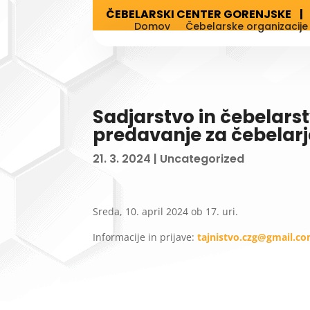
ČEBELARSKI CENTER GORENJSKE 
Domov
Čebelarske organizacije
Sadjarstvo in čebelarst
predavanje za čebelarj
21. 3. 2024
|
Uncategorized
Sreda, 10. april 2024 ob 17. uri.
Informacije in prijave:
tajnistvo.czg@gmail.c