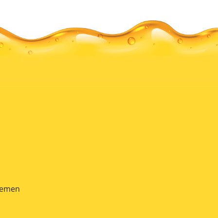
ČEBELARSKI RAZVOJNO-
IZOBRAŽEVALNI CENTER
GORENJSKE 
 semen