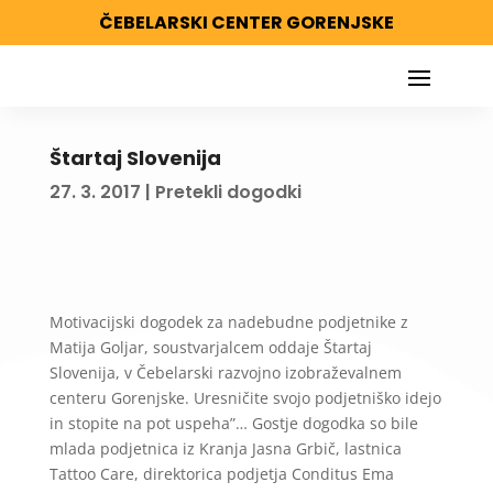
ČEBELARSKI CENTER GORENJSKE
Štartaj Slovenija
27. 3. 2017
|
Pretekli dogodki
Motivacijski dogodek za nadebudne podjetnike z
Matija Goljar, soustvarjalcem oddaje Štartaj
Slovenija, v Čebelarski razvojno izobraževalnem
centeru Gorenjske.
Uresničite svojo podjetniško idejo
in stopite na pot uspeha”… Gostje dogodka so bile
mlada podjetnica iz Kranja Jasna Grbič, lastnica
Tattoo Care, direktorica podjetja Conditus Ema