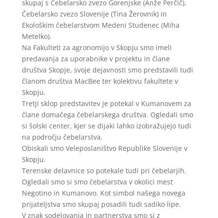
skupaj s Čebelarsko zvezo Gorenjske (Anže Perčič),
Čebelarsko zvezo Slovenije (Tina Žerovnik) in
Ekološkim čebelarstvom Medeni Studenec (Miha
Metelko).
Na Fakulteti za agronomijo v Skopju smo imeli
predavanja za uporabnike v projektu in člane
društva Skopje, svoje dejavnosti smo predstavili tudi
članom društva MacBee ter kolektivu fakultete v
Skopju.
Tretji sklop predstavitev je potekal v Kumanovem za
člane domačega čebelarskega društva. Ogledali smo
si šolski center, kjer se dijaki lahko izobražujejo tudi
na področju čebelarstva.
Obiskali smo Veleposlaništvo Republike Slovenije v
Skopju.
Terenske delavnice so potekale tudi pri čebelarjih.
Ogledali smo si smo čebelarstva v okolici mest
Negotino in Kumanovo. Kot simbol našega novega
prijateljstva smo skupaj posadili tudi sadiko lipe.
V znak sodelovanja in partnerstva smo si z