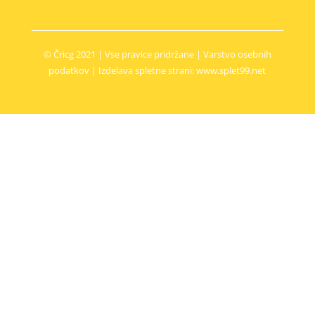
© Čricg 2021 | Vse pravice pridržane |
Varstvo osebnih
podatkov
| Izdelava spletne strani: www.splet99.net