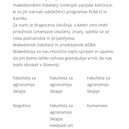
makedonskimi čebelarji izmenjali panjske končnice,
ki so jih narisali udeleženci programov PUM-O in
KamRa.
Za nami je dragocena izkušnja, v kateri smo imeli
priložnost izmenjave izkušenj, znanj, spletla so se
nova poznanstva in prijateljstva.
Makedonski čebelarji in predstavniki ADRA
Makedonija so nas resnično toplo sprejeli in upamo,
da jim bomo lahko njihovo gostoljubje vrnili, ko nas
bodo obiskali v Sloveniji.
Fakulteta za
Fakulteta za
Fakulteta za
agronomijo
agronomijo
agronomijo
Skopje
Skopje
Skopje
Negotino
Fakulteta za
Kumanovo
agronomijo
Skopje,
medoviti vrt