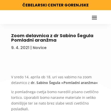
ČEBELARSKI CENTER GORENJSKE
Zoom delavnica z dr Sabino Šegula
Pomladni aranžma
9. 4. 2021
|
Novice
V sredo 14. aprila ob 18. uri vas vabimo na zoom
delavnico z
dr. Sabino Šegula »Pomladni aranžma«
Iz pomladnega cvetja bomo naredili pisano cvetlično
tortico. Uporabili bomo naravne materiale in veliko
domišljije ter se nato brez slabe vesti cvetlično
posladkali.